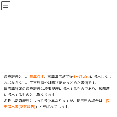
コ
ナ
埼玉県川越市の建設業許可なら行政書士古
ン
ビ
川俊輔事務所
テ
ゲ
ン
ー
ツ
シ
へ
ョ
決算報告
ス
ン
キ
に
ッ
移
プ
動
ホーム
建設業許可を自分で申請
決算報告
変更届出書(決算報告)とは
決算報告とは、
毎年必ず
、事業年度終了後
4ヶ月以内
に提出しなけ
ればならない、工事経歴や財務状況をまとめた書類です。
建設業許可の決算報告は埼玉県庁に提出するものであり、税務署
に提出するものとは異なります。
名称は都道府県によって多少異なりますが、埼玉県の場合は「
変
更届出書(決算報告)
」と呼ばれています。