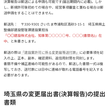
決算報告は郵送による申請も可能です(届出期間内に必着)。しか
し、新規許可後初めての場合や、経営事項審査と兼ねる場合は郵
送申請をすることはできません。
郵送先： 〒330-9301 さいたま市浦和区高砂3-15-1 埼玉県県土
整備部建設管理課建設業担当
「〇〇建設株式会社、知事第○○○○○号、○○○(書類名)」在
中
、と朱書きします。
郵送の際は
「建設業許可に係る変更届等送付票」
に必要事項を記
入の上、正本、副本、確認資料、返信用封筒を同封します。
書類不備や補正連絡の可能性があるので、郵送した書類一式は複
写しておき、送付票には日中に連絡が取れる電話番号を記入する
必要があります。
埼玉県の変更届出書(決算報告)の提出
書類