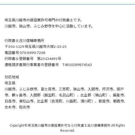
埼玉県川越市の建設業許可専門の行政書士です。
川越市、狭山市、ふじみ野市を中心に活動しています。
行政書士古川俊輔事務所
〒350-1129 埼玉県川越市大塚2-33-25
電話番号 070-8490-7268
行政書士登録番号 第25134491号
適格請求書発行事業者の登録番号 T4810289874563
対応地域
埼玉県
川越市、ふじみ野市、富士見市、三芳町、狭山市、入間市、所沢市、坂戸
市、鶴ヶ島市、入間郡（越生町、毛呂山町）、比企郡（鳩山町）、飯能市、
日高市、東松山市、比企郡（吉見町、川島町、滑川町）、新座市、朝霞市、
志木市、和光市
Copyright © 埼玉県川越市の建設業許可なら行政書士古川俊輔事務所 All Rights
Reserved.